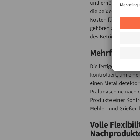
und erhöht in Folge 
die beiden Förderlin
Kosten für Personal. 
gehören Stillstände,
des Betriebes steigt
Mehrfache Kon
Die fertigen Mahlpr
kontrolliert, um eine
einen Metalldetektor 
Prallmaschine nach d
Produkte einer Kontr
Mehlen und Grießen 
Volle Flexibi
Nachprodukt