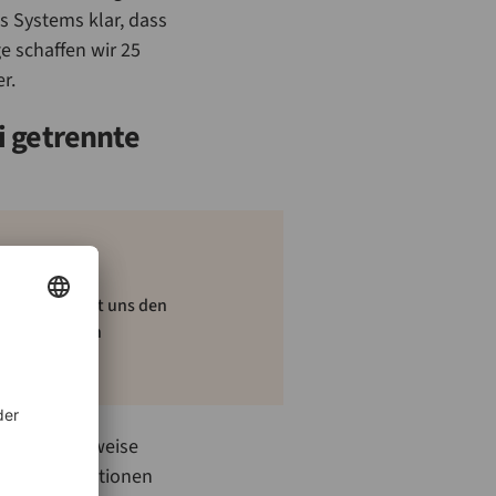
s Systems klar, dass
e schaffen wir 25
er.
i getrennte
ser „Daxner hat uns den
rennten Linien
ie beispielsweise
euzkontaminationen