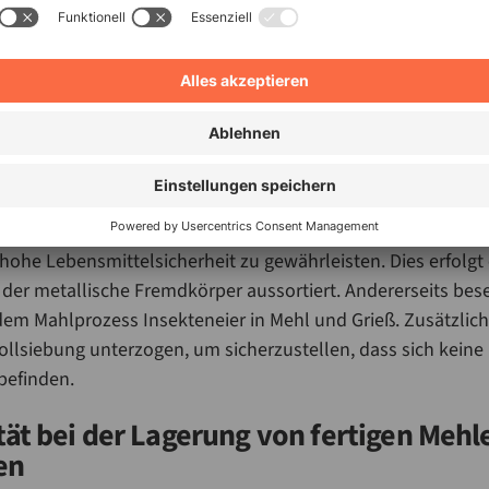
die Sicherheit für Endkundinnen und -kunden. Für den Müll
ien einen verringerten Reinigungsaufwand und damit verbu
Da die zwei getrennten Systeme ein allergenfreies Handling 
 die durch Reinigungsaufwand entstehen, der Vergangenheit 
.
trolle für gesteigerte Produktsicherhe
odukte werden im Zuge des pneumatischen Förderprozesse
 hohe Lebensmittelsicherheit zu gewährleisten. Dies erfolgt 
der metallische Fremdkörper aussortiert. Andererseits besei
em Mahlprozess Insekteneier in Mehl und Grieß. Zusätzlich
ollsiebung unterzogen, um sicherzustellen, dass sich kein
befinden.
lität bei der Lagerung von fertigen Meh
en