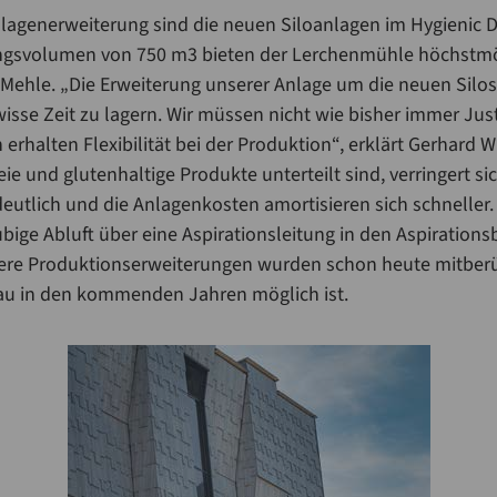
lagenerweiterung sind die neuen Siloanlagen im Hygienic De
svolumen von 750 m3 bieten der Lerchenmühle höchstmögl
 Mehle. „Die Erweiterung unserer Anlage um die neuen Silos
wisse Zeit zu lagern. Wir müssen nicht wie bisher immer Jus
erhalten Flexibilität bei der Produktion“, erklärt Gerhard W
eie und glutenhaltige Produkte unterteilt sind, verringert si
utlich und die Anlagenkosten amortisieren sich schneller. A
bige Abluft über eine Aspirationsleitung in den Aspirations
tere Produktionserweiterungen wurden schon heute mitberü
bau in den kommenden Jahren möglich ist.