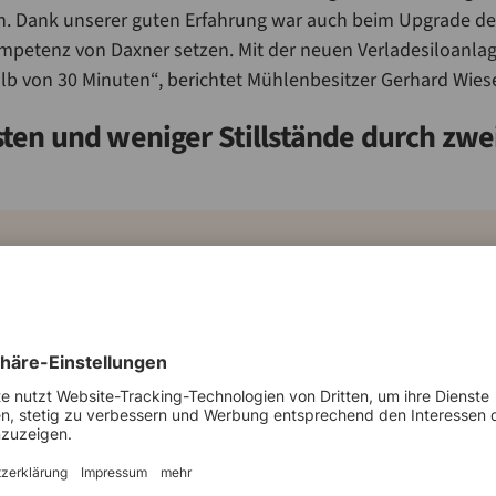
h. Dank unserer guten Erfahrung war auch beim Upgrade de
ompetenz von Daxner setzen. Mit der neuen Verladesiloanlag
b von 30 Minuten“, berichtet Mühlenbesitzer Gerhard Wies
ten und weniger Stillstände durch zwe
ng unserer Produkte noch effizienter sein“, bestätigt Gerhard Wie
tische Förderung der Rohstoffe innerhalb der Anlage in zwei get
ert glutenhaltige, die zweite glutenfreie Getreideprodukte, w
los. Durch diese Trennung vermeidet die Lerchenmühle Kr