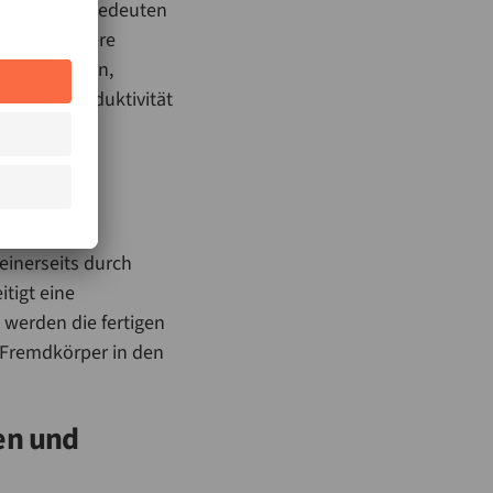
ereibetrieb bedeuten
nden geringere
sicherstellen,
an: Die Produktivität
it
s mehrfach
einerseits durch
tigt eine
 werden die fertigen
e Fremdkörper in den
len und