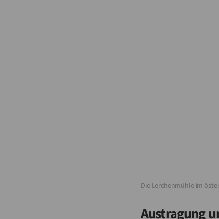
Die Lerchenmühle im öster
Austragung u