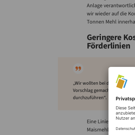
Anlage verantwortlic
wir wieder auf die K
Tonnen Mehl innerhal
Geringere Kos
Förderlinien
„Wir wollten bei der Herstellu
Vorschlag gemacht, die pneuma
durchzuführen“.
Eine Linie transporti
Maismehl, zu den Si