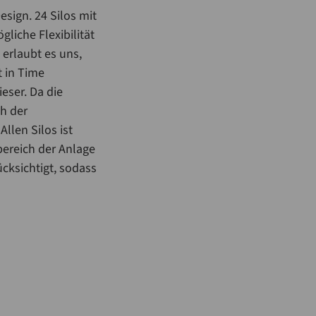
sign. 24 Silos mit
iche Flexibilität
 erlaubt es uns,
t in Time
ieser. Da die
ch der
llen Silos ist
bereich der Anlage
cksichtigt, sodass