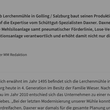
b Lerchenmühle in Golling / Salzburg baut seinen Produkt
f die Expertise vom Schüttgut-Spezialisten Daxner. Daxner
 Mehlsiloanlage samt pneumatischer Förderlinie, Lose-Ve
ationsanlage verantwortlich und erhöht damit nicht nur d
er MM Redaktion
lich erwähnt im Jahr 1495 befindet sich die Lerchenmühle 
urg heute in 4. Generation im Besitz der Familie Wieser. Nac
 im Jahr 2010 entschied sich das Unternehmen zu einer n
iebes. „Bei der letzten Modernisierung unserer Mühle konnt
dreifachen. Daxner war damals für die gesamte Planung un