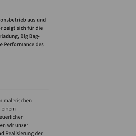
ionsbetrieb aus und
 zeigt sich für die
rladung, Big Bag-
ie Performance des
im malerischen
h einem
euerlichen
en wir unser
d Realisierung der