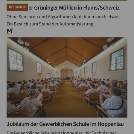
Besuch der Grüninger Mühlen in Flums/Schweiz
INTERVIEW
Ohne Sensoren und Algorithmen läuft kaum noch etwas.
Ein Besuch zum Stand der Automatisierung.
Jubiläum der Gewerblichen Schule Im Hoppenlau
Die Gewerbliche Schule Im Hoppenlau mit Technischer