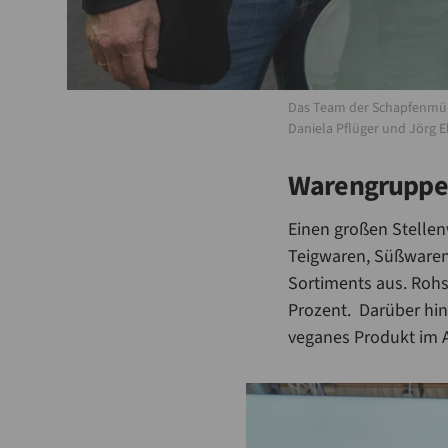
Das Team der Schapfenmühle 
Daniela Pflüger und Jörg E
Warengruppe
Einen großen Stellen
Teigwaren, Süßwaren
Sortiments aus. Rohs
Prozent. Darüber hin
veganes Produkt im 