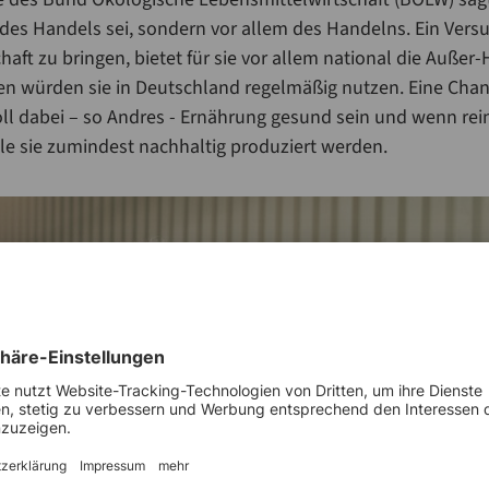
 des Handels sei, sondern vor allem des Handelns. Ein Vers
chaft zu bringen, bietet für sie vor allem national die Außer
n würden sie in Deutschland regelmäßig nutzen. Eine Chanc
oll dabei – so Andres - Ernährung gesund sein und wenn rei
lle sie zumindest nachhaltig produziert werden.