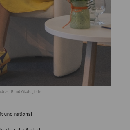
Andres, Bund Ökologische
it und national
e, dass die Biofach