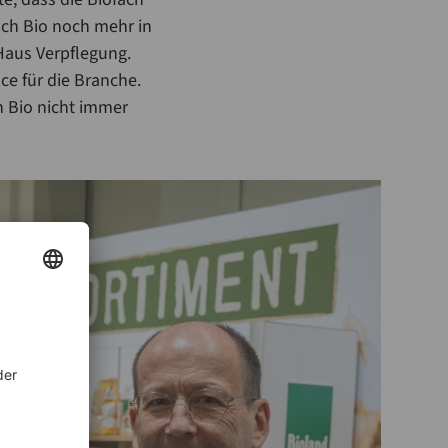
uch Bio noch mehr in
-Haus Verpflegung.
e für die Branche.
n Bio nicht immer