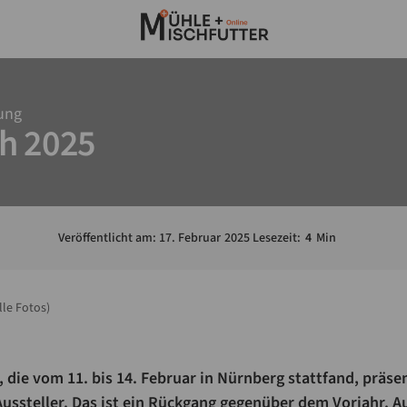
tung
ch 2025
Veröffentlicht am:
17
.
Februar
2025
Lesezeit:
4
Min
le Fotos)
, die vom 11. bis 14. Februar in Nürnberg stattfand, präsen
ussteller. Das ist ein Rückgang gegenüber dem Vorjahr. A