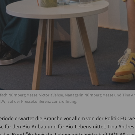
iofach Nürnberg Messe, VictoriaVehse, Managerin Nürnberg Messe und Tina 
LW) auf der Pressekonferenz zur Eröffnung.
iode erwartet die Branche vor allem von der Politik EU-we
e für den Bio-Anbau und für Bio-Lebensmittel. Tina Andres
 des Bund Ökologische Lebensmittelwirtschaft (BÖLW) sagt