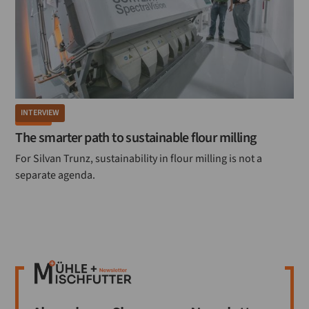
INTERVIEW
MÜHLE
The smarter path to sustainable flour milling
For Silvan Trunz, sustainability in flour milling is not a
separate agenda.