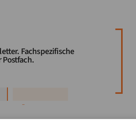
etter. Fachspezifische
r Postfach.
_