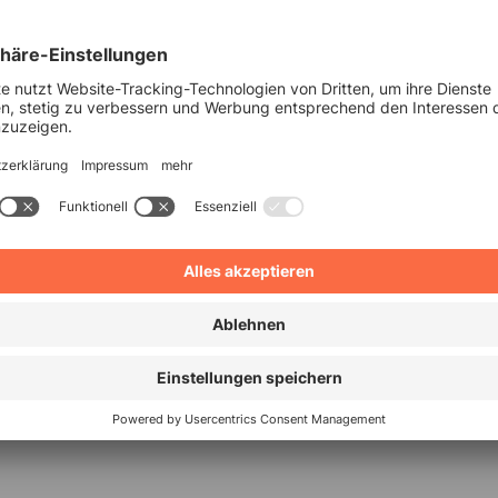
Niedersachsen
MÜHLE
Tag der offenen Tür
um der Gewerblichen
 Im Hoppenlau