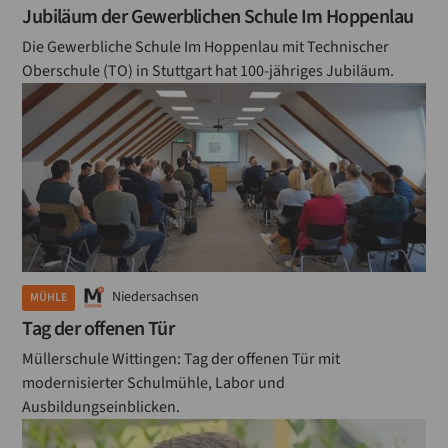
Jubiläum der Gewerblichen Schule Im Hoppenlau
Fördertechnik
Die Gewerbliche Schule Im Hoppenlau mit Technischer
Oberschule (TO) in Stuttgart hat 100-jähriges Jubiläum.
Explosionsschutz
EU-Verordnung
Ernteergebnisse
Ernte
Biogetreide
Ausbildung
Niedersachsen
MÜHLE
Tag der offenen Tür
Absacken
Müllerschule Wittingen: Tag der offenen Tür mit
Annahme
modernisierter Schulmühle, Labor und
Ausbildungseinblicken.