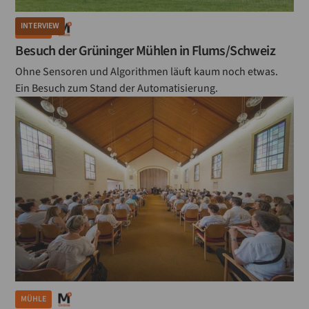
Lebensmittelüberwachung
INTERVIEW
MÜHLE
Besuch der Grüninger Mühlen in Flums/Schweiz
Lebensmittel
Ohne Sensoren und Algorithmen läuft kaum noch etwas.
Lagerung
Ein Besuch zum Stand der Automatisierung.
Laboranten
Hülsenfrüchte
Kennzeichnung
IT-Sicherheit
Hygiene
Getreidezüchtung
Getreideforschung
MÜHLE
Futtermittel