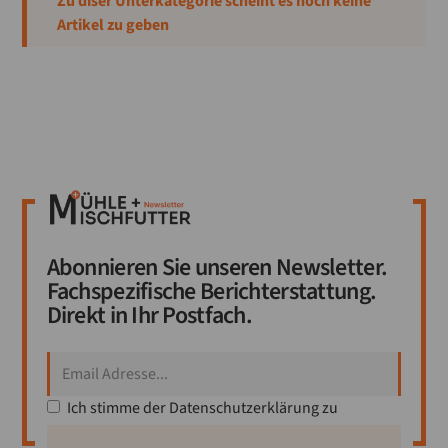
Zu diser Unterkategorie scheint es noch keine
Artikel zu geben
Vermahlung
Verfahrenstechnologe
Verladen
Verband
Stärkeproduzenten
Trocknung
Abonnieren Sie unseren Newsletter.
Tagung
Fachspezifische Berichterstattung.
Direkt in Ihr Postfach.
Stärke
Siebung
Schädlingsbekämpfung
Ich stimme der
Datenschutzerklärung
zu
Reinigung