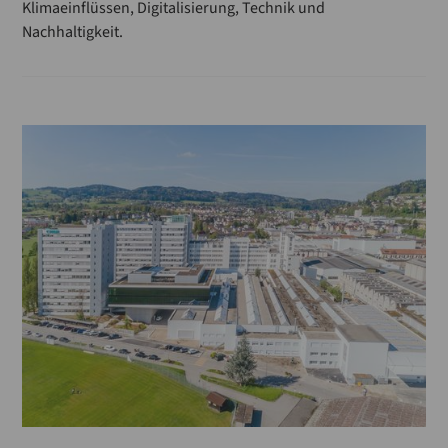
Klimaeinflüssen, Digitalisierung, Technik und
Nachhaltigkeit.
Fördertechnik
Explosionsschutz
EU-Verordnung
Ernteergebnisse
Ernte
Biogetreide
Ausbildung
Absacken
Annahme