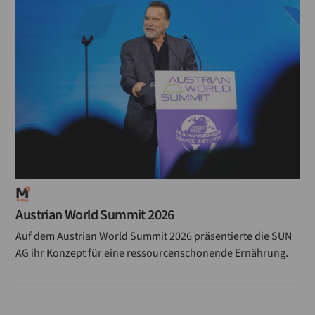
Vermahlung
Verfahrenstechnologe
Verladen
Verband
Stärkeproduzenten
Trocknung
Tagung
Austrian World Summit 2026
Stärke
Auf dem Austrian World Summit 2026 präsentierte die SUN
Siebung
AG ihr Konzept für eine ressourcenschonende Ernährung.
Schädlingsbekämpfung
Reinigung