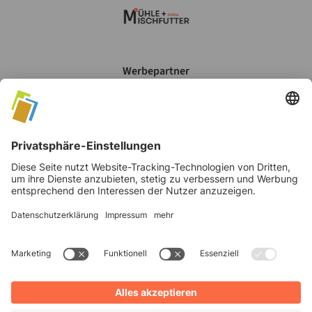
Werbepartner
Mein Account
Datenschutz
AGB's
Impressum
©
2026
Verlag Moritz Schäfer GmbH & Co. KG