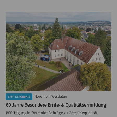
Lebensmittelüberwachung
Lebensmittel
Lagerung
Laboranten
Hülsenfrüchte
Kennzeichnung
IT-Sicherheit
Hygiene
Getreidezüchtung
Nordrhein-Westfalen
ERNTEERGEBNIS
60 Jahre Besondere Ernte- & Qualitätsermittlung
Getreideforschung
BEE-Tagung in Detmold: Beiträge zu Getreidequalität,
Futtermittel