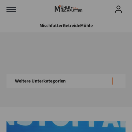
Mischfutter
Getreide
Mühle
Weitere Unterkategorien
Politik
Wirtschaft
Verpackung
Vorratsschutz