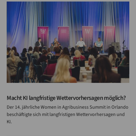
Qualitätssicherung-kontrolle
Proteine
Ölsaaten
Nachhaltigkeit
Nährwerte
Müller
Mischen
Macht KI langfristige Wettervorhersagen möglich?
Messe
Der 14. jährliche Women in Agribusiness Summit in Orlando
Mess- und Labortechnik
beschäftigte sich mit langfristigen Wettervorhersagen und
KI.
Mechatroniker
Malz