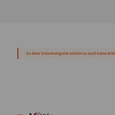
Staubfilter
Siebe
Plansichter
Mühlenbau
Mess-Regelungstechnik
Zu diser Unterkategorie scheint es noch keine Art
Hartweizenmühlen
Getreidemühlen
Dosieren-Wiegen
Aspiration
Anlagenbau