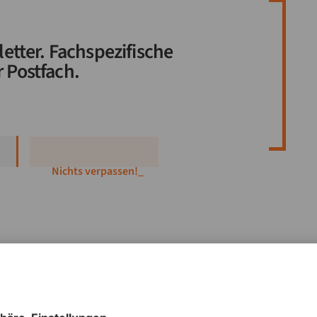
etter. Fachspezifische
r Postfach.
Nichts verpassen!
_