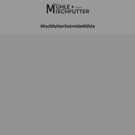
Mischfutter
Getreide
Mühle
Walzenstuhl