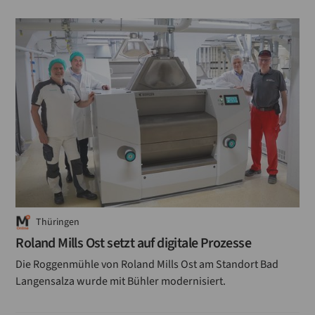
Siebreiniger
Siebe
Schälmühlen
Reismühlen
Plansichter
Mühlentechnik
Mühlenbau
Mehl
Thüringen
Mess-Regelungstechnik
Roland Mills Ost setzt auf digitale Prozesse
Die Roggenmühle von Roland Mills Ost am Standort Bad
Mehlmühlen
Langensalza wurde mit Bühler modernisiert.
Hartweizenmühlen