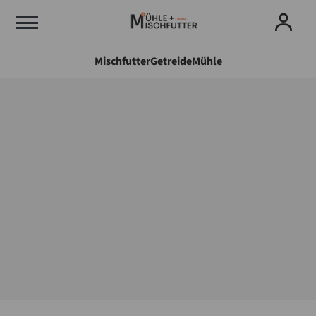
Mischfutter
Getreide
Mühle
MÜHLE
Weitere Unterkategorien in der
Kategorie
Mühlenbrand
Staubfilter