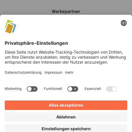
Werbepartner
Mein Account
Datenschutz
AGB's
Impressum
©
2026
Verlag Moritz Schäfer GmbH & Co. KG
Cookie Einstellungen