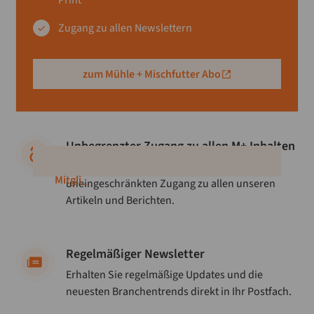
Zugang zu allen Newslettern
Abonnieren Sie unseren Newsletter.
Fachspezifische Berichterstattung.
Direkt in Ihr Postfach.
zum Mühle + Mischfutter Abo
Ich stimme der
Datenschutzerklärung
zu
Unbegrenzter Zugang zu allen M+ Inhalten
Genießen Sie rund um die Uhr
_
uneingeschränkten Zugang zu allen unseren
Artikeln und Berichten.
Mehr zum Thema
Mühle
Regelmäßiger Newsletter
Erhalten Sie regelmäßige Updates und die
neuesten Branchentrends direkt in Ihr Postfach.