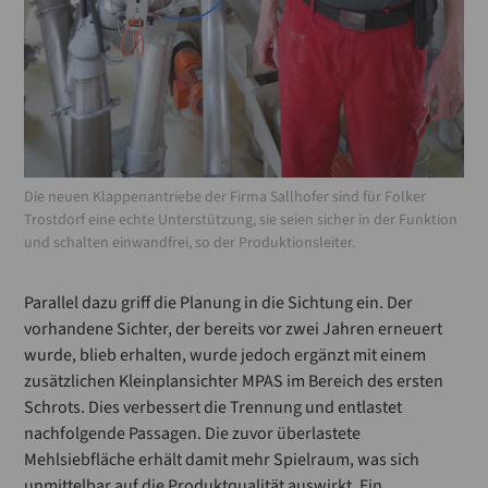
Die neuen Klappenantriebe der Firma Sallhofer sind für Folker
Trostdorf eine echte Unterstützung, sie seien sicher in der Funktion
und schalten einwandfrei, so der Produktionsleiter.
Parallel dazu griff die Planung in die Sichtung ein. Der
vorhandene Sichter, der bereits vor zwei Jahren erneuert
wurde, blieb erhalten, wurde jedoch ergänzt mit einem
zusätzlichen Kleinplansichter MPAS im Bereich des ersten
Schrots. Dies verbessert die Trennung und entlastet
nachfolgende Passagen. Die zuvor überlastete
Mehlsiebfläche erhält damit mehr Spielraum, was sich
unmittelbar auf die Produktqualität auswirkt. Ein