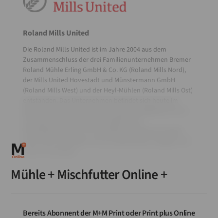
Roland Mills United
Die Roland Mills United ist im Jahre 2004 aus dem
Zusammenschluss der drei Familienunternehmen Bremer
Roland Mühle Erling GmbH & Co. KG (Roland Mills Nord),
der Mills United Hovestadt und Münstermann GmbH
(Roland Mills West) und der Heyl-Mühlen (Roland Mills Ost)
entstanden. Das Unternehmen befindet sich heute im
Besitz der Familie Erling und der Agravis Raiffeisen AG. So
verbinden sich müllerische Tradition und
Getreidekompetenz. An vier Mühlenstandorten werden
heute über eine Million Tonnen Weichweizen, Roggen und
Durum vermahlen.
Mühle + Mischfutter Online +
Bereits Abonnent der M+M Print oder Print plus Online