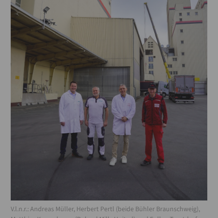
V.l.n.r.: Andreas Müller, Herbert Pertl (beide Bühler Braunschweig),