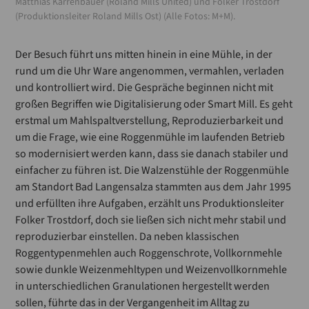
Matthias Karrenbauer (Roland Mills United) und Folker Trostdorf
(Produktionsleiter Roland Mills Ost) (Alle Fotos: M+M).
Der Besuch führt uns mitten hinein in eine Mühle, in der
rund um die Uhr Ware angenommen, vermahlen, verladen
und kontrolliert wird. Die Gespräche beginnen nicht mit
großen Begriffen wie Digitalisierung oder Smart Mill. Es geht
erstmal um Mahlspaltverstellung, Reproduzierbarkeit und
um die Frage, wie eine Roggenmühle im laufenden Betrieb
so modernisiert werden kann, dass sie danach stabiler und
einfacher zu führen ist. Die Walzenstühle der Roggenmühle
am Standort Bad Langensalza stammten aus dem Jahr 1995
und erfüllten ihre Aufgaben, erzählt uns Produktionsleiter
Folker Trostdorf, doch sie ließen sich nicht mehr stabil und
reproduzierbar einstellen. Da neben klassischen
Roggentypenmehlen auch Roggenschrote, Vollkornmehle
sowie dunkle Weizenmehltypen und Weizenvollkornmehle
in unterschiedlichen Granulationen hergestellt werden
sollen, führte das in der Vergangenheit im Alltag zu