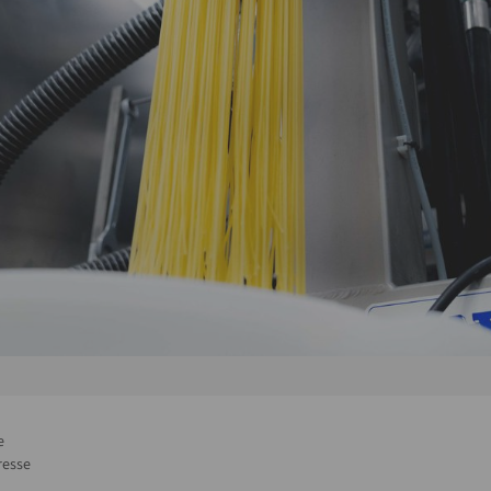
e
resse