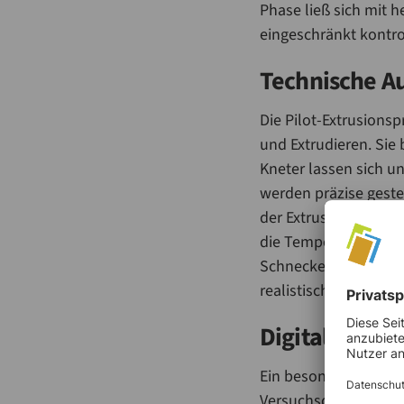
Phase ließ sich mit 
eingeschränkt kontrol
Technische A
Die Pilot-Extrusionsp
und Extrudieren. Sie
Kneter lassen sich u
werden präzise gest
der Extrusion sind i
die Temperatur und d
Schneckendesign, das
realistische Teigkom
Digitalisierun
Ein besonderes Merkma
Versuchsdaten manuel