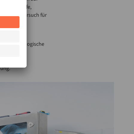
ete Rohstoffe,
 welcher Versuch für
nsgesamt 19
st, um rheologische
lungsteam
s ist ein
hung.