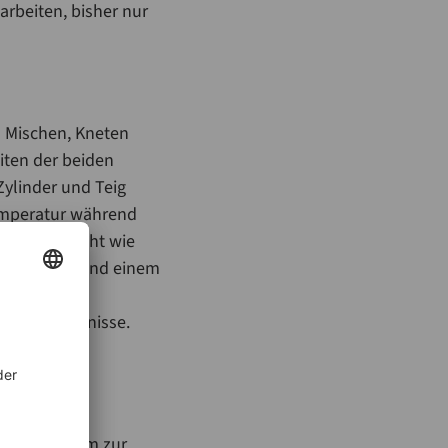
arbeiten, bisher nur
so Mischen, Kneten
iten der beiden
Zylinder und Teig
Temperatur während
enso überwacht wie
nsverfahren und einem
t sie eine
gbare Ergebnisse.
o früher
 Archivsystem zur