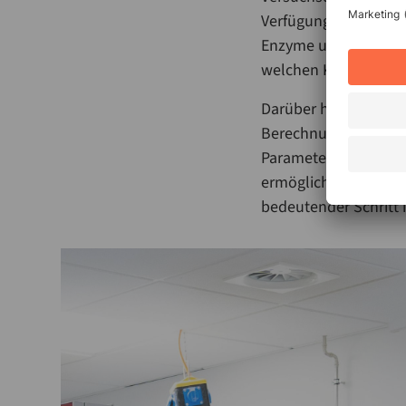
Verfügung, das jeden
Enzyme und Trocknung
welchen Kunden unte
Darüber hinaus integ
Berechnungsformeln 
Parameter vorherzusa
ermöglichen, schnell
bedeutender Schritt 