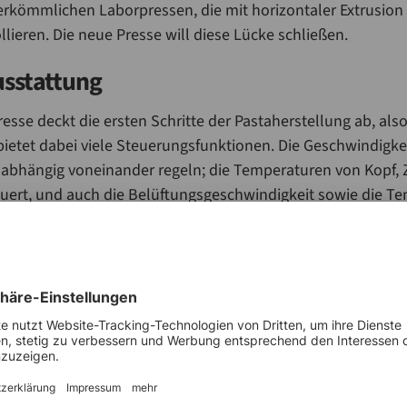
herkömmlichen Laborpressen, die mit horizontaler Extrusion 
lieren. Die neue Presse will diese Lücke schließen.
usstattung
resse deckt die ersten Schritte der Pastaherstellung ab, al
 bietet dabei viele Steuerungsfunktionen. Die Geschwindigke
nabhängig voneinander regeln; die Temperaturen von Kopf, 
euert, und auch die Belüftungsgeschwindigkeit sowie die 
ndividuell einstellbar. Das Vakuumniveau im Kneter wird eb
er Anteil des Dosierwassers. Mit ihrem vertikalen Extrusio
 exakt dem industrieller Pastapressen entspricht, ermöglich
pression und damit präzise, auf die Großproduktion übertra
g und KI
l der neuen Presse ist ihre vollständige Digitalisierung. W
l in Excel-Tabellen erfasst wurden, steht nun ein digitales