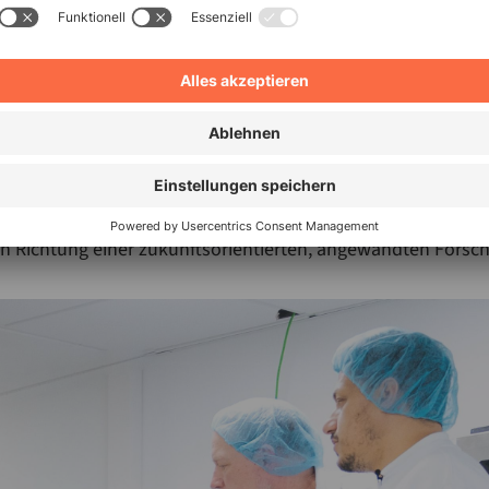
 Test dokumentiert. Erfasst werden alle Parameter, verwend
srezepturen. Auch Jahre später lässt sich nachvollziehen,
r welchen Bedingungen durchgeführt wurde.
riert das System Funktionen der Künstlichen Intelligenz. I
analysieren Echtzeitdaten wie Teigtemperatur und Motorla
gen. Diese KI-gestützte Kreuzanalyse soll es dem Entwick
er datenbasierte Empfehlungen für Kunden zu erarbeiten. Da
in Richtung einer zukunftsorientierten, angewandten Forsc