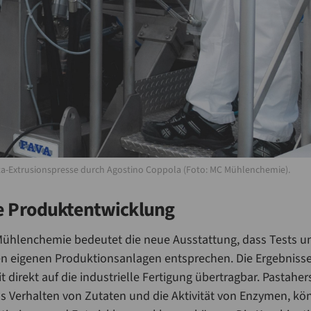
ta-Extrusionspresse durch Agostino Coppola (Foto: MC Mühlenchemie).
ie Produktentwicklung
ühlenchemie bedeutet die neue Ausstattung, dass Tests u
ren eigenen Produktionsanlagen entsprechen. Die Ergebniss
direkt auf die industrielle Fertigung übertragbar. Pastahers
das Verhalten von Zutaten und die Aktivität von Enzymen, k