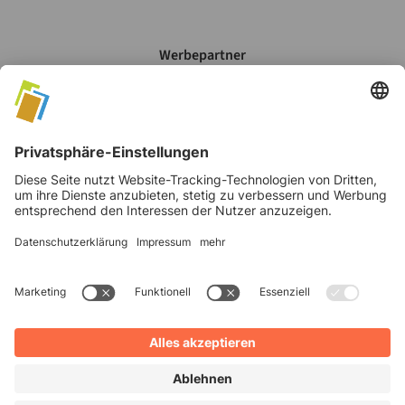
Werbepartner
Mein Account
Datenschutz
AGB's
Impressum
©
2026
Verlag Moritz Schäfer GmbH & Co. KG
Cookie Einstellungen