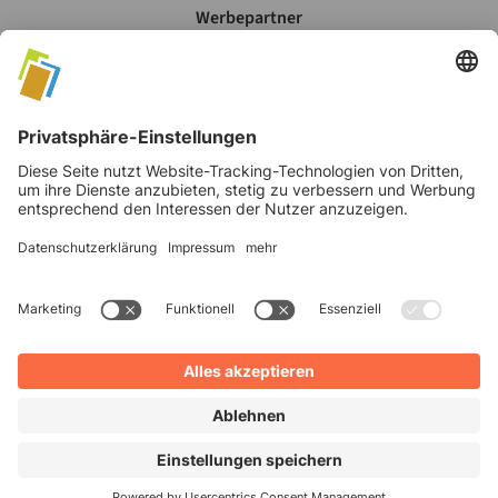
Werbepartner
Mein Account
Datenschutz
AGB's
Impressum
©
2026
Verlag Moritz Schäfer GmbH & Co. KG
Cookie Einstellungen