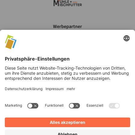
Werbepartner
Mein Account
Datenschutz
AGB's
Impressum
©
2026
Verlag Moritz Schäfer GmbH & Co. KG