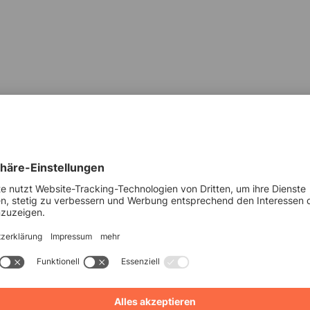
etter. Fachspezifische
r Postfach.