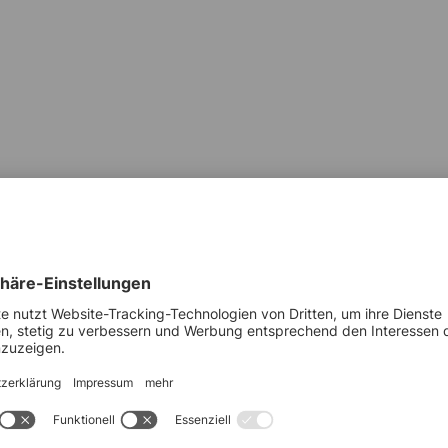
etter. Fachspezifische
r Postfach.