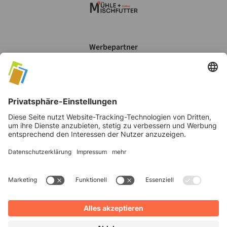
Werbepartner
Mein Account
Datenschutz
AGB's
Impressum
©
2026
Verlag Moritz Schäfer GmbH & Co. KG