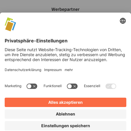
Werbepartner
Mein Account
Datenschutz
AGB's
Impressum
©
2026
Verlag Moritz Schäfer GmbH & Co. KG
Cookie Einstellungen