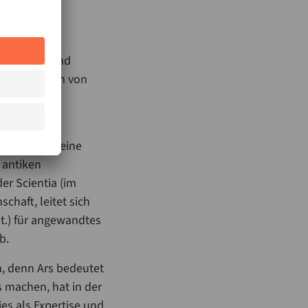
an Wissen und
rbares Wissen von
onkret zum
 ist nicht meine
 antiken
er Scientia (im
chaft, leitet sich
at.) für angewandtes
b.
n, denn Ars bedeutet
s machen, hat in der
ies als Expertise und