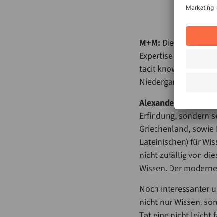
M+M:
Die deutsche E
Expertise verwechselt
tacit knowledge aus 
Niedergang des deut
Alexander Schatten:
Erfindung, sondern se
Griechenland, sowie 
Lateinischen) für Wis
nicht zufällig von di
Wissen. Der moderne B
Noch interessanter un
nicht nur Wissen, so
Tat eine nicht leicht