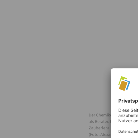
Der Chemiker, Philosoph un
als Berater. Er war Gesch
Zauberlehrling? Die Wissen
(Foto: Alexander Schatten)