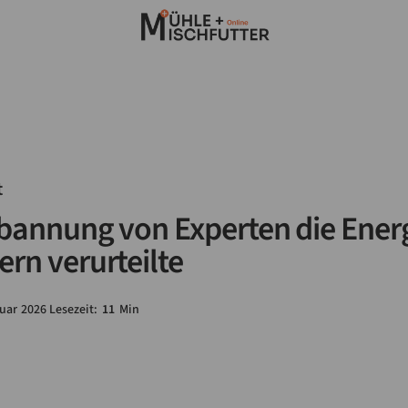
t
rbannung von Experten die Ene
rn verurteilte
uar
2026
Lesezeit:
11
Min