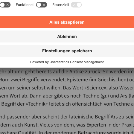
nergiewende sei ein Lehrstück dafür, was passiert, wenn m
, so Ihre These. Wie unterscheiden Sie explizites, modellie
jahrzehntelanger Praxis, und wie hat diese Verwechslung k
schen Energiesystems und der Industrie beigetragen?
Der Unterschied zwischen verschiedenen Arten des Wissens
hr alt und geht bereits auf die Antike zurück. So werden im
Rom zwei Begriffe verwendet: Episteme (im Griechischen) od
sen um seiner selbst willen. Das Wort »Science«, also Wissens
esem Wort ab. Dann aber gibt es noch Techne (gr.) und Ars (l
egriff der »Technik« leitet sich offensichtlich von Techne a
d passender aber scheint der lateinische Begriff Ars zu sei
ndern auch Kunst. Vieles von dem, was Experten in der Praxi
 fassbare Qualität. In der modernen Betrachtung würde ich d