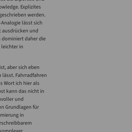
owledge. Explizites
ergeschrieben werden.
Analogie lässt sich
it ausdrücken und
s dominiert daher die
 leichter in
st, aber sich eben
n lässt. Fahrradfahren
 Wort ich hier als
st kann das nicht in
nvoller und
den Grundlagen für
mmierung in
erschreibbarem
r komplexer