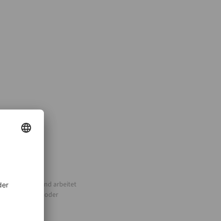
 SBA Research und arbeitet
h „Hexenmeister oder
 Wissen umgehen