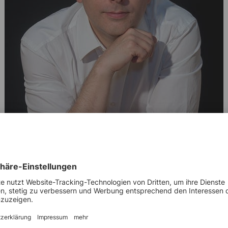
d Informatiker Alexander Schatten forscht in Wien an der TU Wien und bei
äftsführer mehrerer Unternehmen und beschäftigt sich in seinem neuen Buc
sgesellschaft in der Krise“ mit der Frage, wie moderne Gesellschaften mit
.