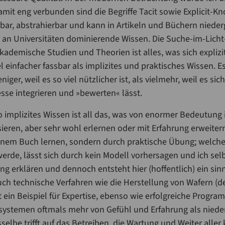
mit eng verbunden sind die Begriffe Tacit sowie Explicit-Kn
erbar, abstrahierbar und kann in Artikeln und Büchern nied
s an Universitäten dominierende Wissen. Die Suche-im-Licht-
kademische Studien und Theorien ist alles, was sich expliz
el einfacher fassbar als implizites und praktisches Wissen. E
er, weil es so viel nützlicher ist, als vielmehr, weil es sich
esse integrieren und »bewerten« lässt.
 implizites Wissen ist all das, was von enormer Bedeutung i
sieren, aber sehr wohl erlernen oder mit Erfahrung erweiter
 einem Buch lernen, sondern durch praktische Übung; welches
erde, lässt sich durch kein Modell vorhersagen und ich selb
ng erklären und dennoch entsteht hier (hoffentlich) ein sin
Auch technische Verfahren wie die Herstellung von Wafern (
 ein Beispiel für Expertise, ebenso wie erfolgreiche Progra
ystemen oftmals mehr von Gefühl und Erfahrung als nied
elbe trifft auf das Betreiben, die Wartung und Weiter alle