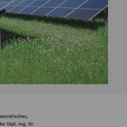
heoretisches,
r Dipl.-Ing. Dr.