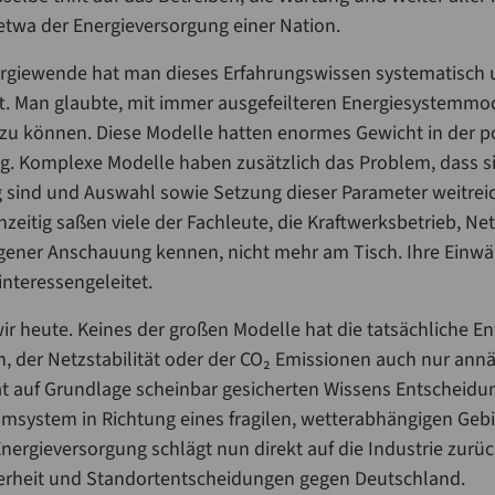
 etwa der Energieversorgung einer Nation.
ergiewende hat man dieses Erfahrungswissen systematisch 
. Man glaubte, mit immer ausgefeilteren Energiesystemmode
 zu können. Diese Modelle hatten enormes Gewicht in der po
. Komplexe Modelle haben zusätzlich das Problem, dass si
 sind und Auswahl sowie Setzung dieser Parameter weitrei
hzeitig saßen viele der Fachleute, die Kraftwerksbetrieb, Ne
gener Anschauung kennen, nicht mehr am Tisch. Ihre Einwä
interessengeleitet.
ir heute. Keines der großen Modelle hat die tatsächliche E
n, der Netzstabilität oder der CO₂ Emissionen auch nur ann
t auf Grundlage scheinbar gesicherten Wissens Entscheidun
msystem in Richtung eines fragilen, wetterabhängigen Geb
Energieversorgung schlägt nun direkt auf die Industrie zurüc
heit und Standortentscheidungen gegen Deutschland.