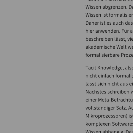
Wissen abgrenzen. Da
Wissen ist formalisi
Daher ist es auch da
hier anwenden. Für a
beschreiben lässt, vi
akademische Welt wenig
formalisierbare Proz
Tacit Knowledge, also
nicht einfach formali
lässt sich nicht aus
Nächstes schreiben w
einer Meta-Betrachtu
vollständiger Satz. 
Mikroprozessoren) ist
komplexen Softwares
Wissen abhängig. Dass