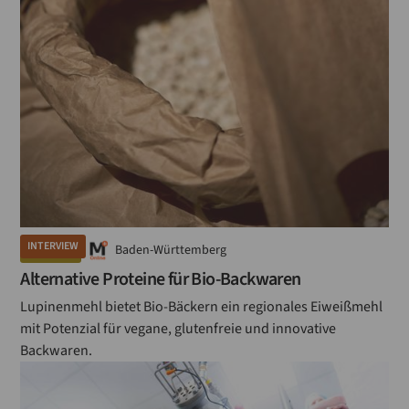
INTERVIEW
Baden-Württemberg
GETREIDE
Alternative Proteine für Bio-Backwaren
Lupinenmehl bietet Bio-Bäckern ein regionales Eiweißmehl
mit Potenzial für vegane, glutenfreie und innovative
Backwaren.