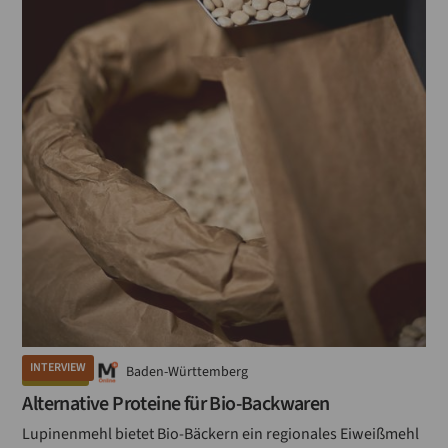
INTERVIEW
Baden-Württemberg
GETREIDE
Alternative Proteine für Bio-Backwaren
Lupinenmehl bietet Bio-Bäckern ein regionales Eiweißmehl