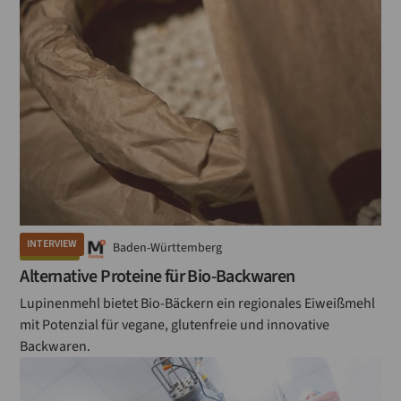
INTERVIEW
Baden-Württemberg
GETREIDE
Alternative Proteine für Bio-Backwaren
Lupinenmehl bietet Bio-Bäckern ein regionales Eiweißmehl
mit Potenzial für vegane, glutenfreie und innovative
Backwaren.