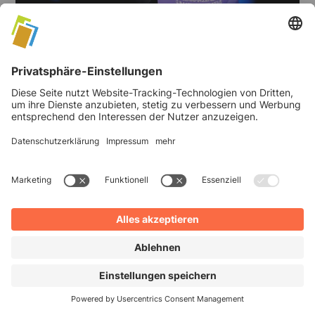
GETREIDE
Austrian World Summit 2026
Auf dem Austrian World Summit 2026 präsentierte die SUN
AG ihr Konzept für eine ressourcenschonende Ernährung.