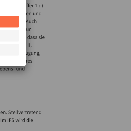
en unter Ziffer 1 d)
betriebsstätten und
sprophylaxe. Auch
en Hinweis zur
rt werden, dass sie
s im Anhang II,
ufen der Erzeugung,
 nichts anderes
Lebens- und
n. Stellvertretend
Im IFS wird die