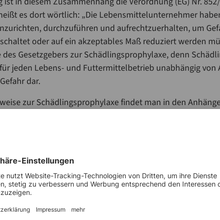
 ist in diesem Zusammenhang die Verordnung (EG) Nr. 852/
5 heißt es dort wörtlich: „Die Lebensmittelunternehmer hab
inzurichten, durchzuführen und aufrechtzuerhalten, um Gef
schaltet oder auf ein akzeptables Maß reduziert werden müs
be des Gesetzgebers zur Schädlingsprophylaxe, denn Schädli
n für jeden Lebens- und Futtermittelbetrieb unabhängig von
Gefahr dar.
weise zur Schädlingsprophylaxe findet man in den Anhänge
 I, der sich auf die Primärproduktion bezieht, heißt es:
nehmer müssen angemessene Maßnahmen treffen, um eine 
 so weit wie möglich vorzubeugen oder zu verhindern.“ Dies
rtlaut auch für die Herstellung und Weiterverarbeitung von
vorschriften für alle Lebensmittelunternehmer), Kapitel I, he
 denen mit Lebensmitteln umgegangen wird, müssen so angel
bemessen sein, dass gute Lebensmittelhygiene, einschließl
nsbesondere Schädlingsbekämpfung, gewährleistet ist.“