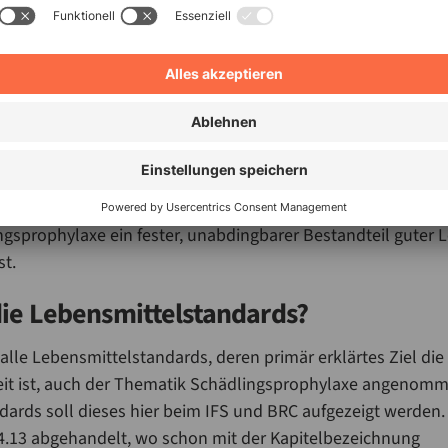
zur Prophylaxe findet man im Anhang II, Kapitel II. Hier werd
 an Fenstern gefordert. Und selbst für mobile Lebensmittel
rdert diese Verordnung in Anhang II, Kapitel III Schädling
elabfälle findet man im Anhang II, Kapitel VI, Ziffer 3 ein
e, denn Abfallsammelräume müssen so konzipiert und gefüh
Schädlingen gehalten werden können. Und schließlich gibt e
 3 die allumfassende Vorgabe, dass Lebensmittel auf allen St
 des Vertriebes vor Kontaminationen zu schützen sind, was
ngsprophylaxe ein fester, unabdingbarer Bestandteil guter 
st.
die Lebensmittelstandards?
alle Lebensmittelstandards, deren primär erklärtes Ziel die
it ist, auch der Thematik Schädlingsprophylaxe angenomme
dards soll dieses hier beim IFS und BRC aufgezeigt werden. 
4.13 abgehandelt, wo schon mit der Kapitelbezeichnung