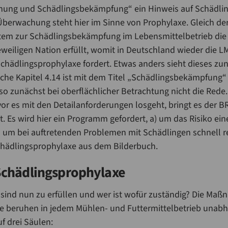
ung und Schädlingsbekämpfung“ ein Hinweis auf Schädli
berwachung steht hier im Sinne von Prophylaxe. Gleich der 
stem zur Schädlingsbekämpfung im Lebensmittelbetrieb die 
eiligen Nation erfüllt, womit in Deutschland wieder die L
t Schädlingsprophylaxe fordert. Etwas anders sieht dieses z
che Kapitel 4.14 ist mit dem Titel „Schädlingsbekämpfung“
lso zunächst bei oberflächlicher Betrachtung nicht die Rede.
vor es mit den Detailanforderungen losgeht, bringt es der
t. Es wird hier ein Programm gefordert, a) um das Risiko ei
 um bei auftretenden Problemen mit Schädlingen schnell r
Schädlingsprophylaxe aus dem Bilderbuch.
chädlingsprophylaxe
ind nun zu erfüllen und wer ist wofür zuständig? Die Maß
e beruhen in jedem Mühlen- und Futtermittelbetrieb unab
f drei Säulen: