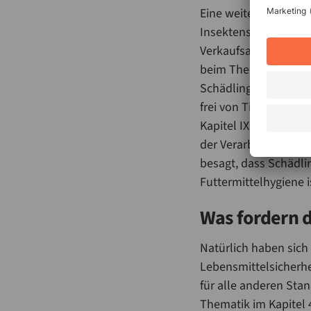
Eine weitere Vorgabe 
Insektenschutzgitter
Verkaufsautomaten fo
beim Thema Lebensmitt
Schädlingsprophylax
frei von Tieren und 
Kapitel IX, in Ziffer
der Verarbeitung und
besagt, dass Schädli
Futtermittelhygiene i
Was fordern 
Natürlich haben sich 
Lebensmittelsicherhe
für alle anderen Stan
Thematik im Kapitel 