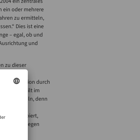
2004 ein zentrales
en ein oder mehrere
ahren zu ermitteln,
sen.“ Dies ist eine
nge – egal, ob und
 Ausrichtung und
n zu dieser
Kontamination durch
e Vorgabe gilt im
 Lebensmitteln, denn
ißt es:
egt, konzipiert,
ich Schutz gegen