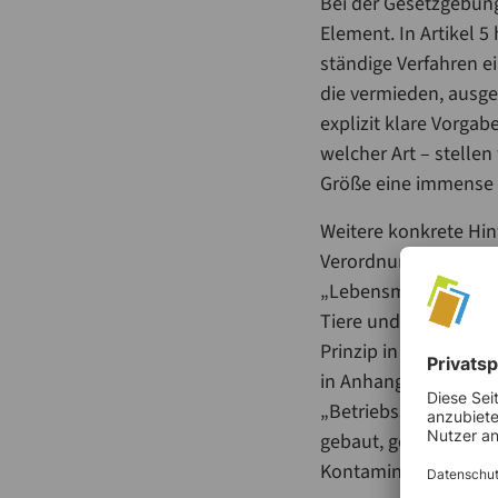
Bei der Gesetzgebung
Element. In Artikel 
ständige Verfahren e
die vermieden, ausge
explizit klare Vorga
welcher Art – stelle
Größe eine immense 
Weitere konkrete Hin
Verordnung. Im Anhang
„Lebensmittelunter
Tiere und Schädlinge
Prinzip in diesem Wo
in Anhang II (Hygiene
„Betriebsstätten, in
gebaut, gelegen und 
Kontamination und i