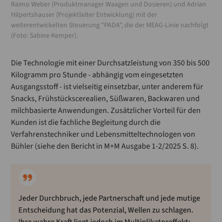
Raimo Weber (Produktmanager Waagen und Dosieren) und Adrian
Hilpertshauser (Projektleiter Entwicklung) mit der
weiterentwickelten Steuerung "PADA", die der MEAG-Linie nachfolgt
(Foto: Sabine Kemper).
Die Technologie mit einer Durchsatzleistung von 350 bis 500
Kilogramm pro Stunde - abhängig vom eingesetzten
Ausgangsstoff - ist vielseitig einsetzbar, unter anderem für
Snacks, Frühstückscerealien, Süßwaren, Backwaren und
milchbasierte Anwendungen. Zusätzlicher Vorteil für den
Kunden ist die fachliche Begleitung durch die
Verfahrenstechniker und Lebensmitteltechnologen von
Bühler (siehe den Bericht in M+M Ausgabe 1-2/2025 S. 8).
Jeder Durchbruch, jede Partnerschaft und jede mutige
Entscheidung hat das Potenzial, Wellen zu schlagen.
Ihre wahre Kraft liegt jedoch im Multiplikatoreffekt: