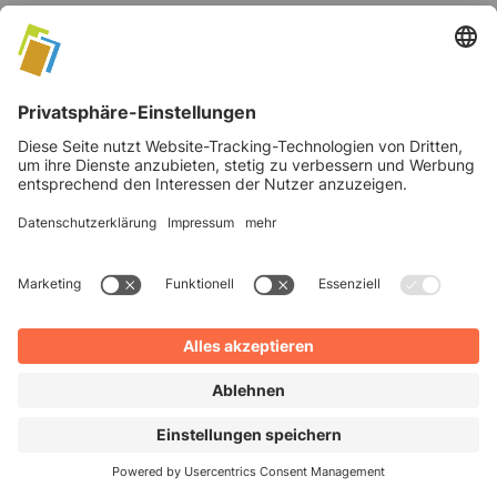
Firmen aus dem Artikel
Bühler AG
Täglich kommen Milliarden Menschen mit Technologien
von Bühler in Kontakt, um ihre Grundbedürfnisse an
Lebensmitteln und Mobilität zu erfüllen. Bühlers
Technologien sind in Smartphones, Solarmodulen,
Windeln, Lippenstift und Geldscheinen enthalten. Sie sind
in den Lebensmitteln zu finden und in Fahrzeugen. Das Ziel
der Bühler Group ist es, Innovationen für eine bessere Welt
zu entwickeln, die gesund, sicher und nachhaltig sind.