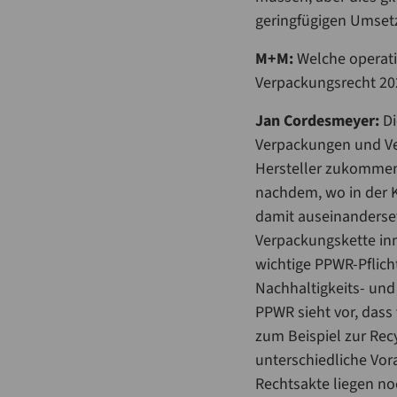
geringfügigen Umse
M+M:
Welche operat
Verpackungsrecht 202
Jan Cordesmeyer:
Di
Verpackungen und Ve
Hersteller zukommen.
nachdem, wo in der K
damit auseinanderset
Verpackungskette inn
wichtige PPWR-Pﬂicht
Nachhaltigkeits- un
PPWR sieht vor, dass
zum Beispiel zur Recy
unterschiedliche Vor
Rechtsakte liegen no