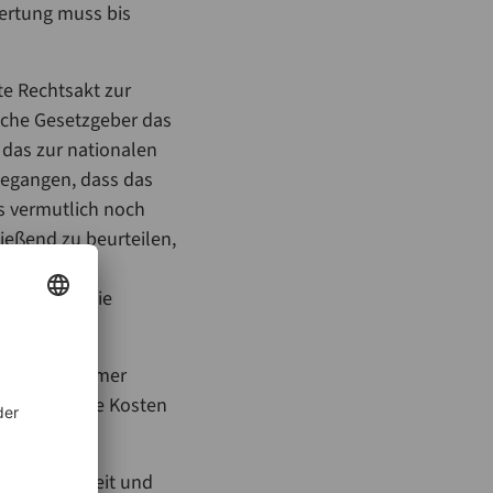
ertung muss bis
te Rechtsakt zur
sche Gesetzgeber das
das zur nationalen
egangen, dass das
s vermutlich noch
ließend zu beurteilen,
ier aber
en und für die
ühlen mit immer
idet oder die Kosten
Verlässlichkeit und