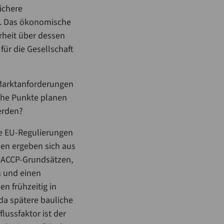
ichere
t. Das ökonomische
arheit über dessen
für die Gesellschaft
Marktanforderungen
che Punkte planen
erden?
e EU-Regulierungen
en ergeben sich aus
HACCP-Grundsätzen,
n und einen
n frühzeitig in
da spätere bauliche
ussfaktor ist der