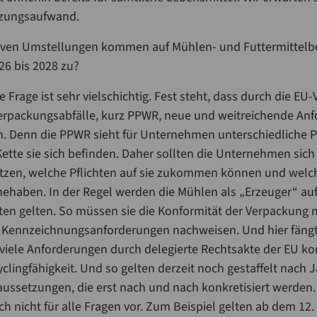
tzungsaufwand.
iven Umstellungen kommen auf Mühlen- und Futtermittelbe
6 bis 2028 zu?
e Frage ist sehr vielschichtig. Fest steht, dass durch die E
rpackungsabfälle, kurz PPWR, neue und weitreichende Anf
 Denn die PPWR sieht für Unternehmen unterschiedliche Pfl
ette sie sich beﬁnden. Daher sollten die Unternehmen sich
zen, welche Pflichten auf sie zukommen können und welche
ehaben. In der Regel werden die Mühlen als „Erzeuger“ auftr
en gelten. So müssen sie die Konformität der Verpackung 
d Kennzeichnungsanforderungen nachweisen. Und hier fängt
 viele Anforderungen durch delegierte Rechtsakte der EU ko
clingfähigkeit. Und so gelten derzeit noch gestaffelt nach 
aussetzungen, die erst nach und nach konkretisiert werden.
ch nicht für alle Fragen vor. Zum Beispiel gelten ab dem 12