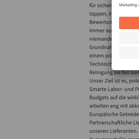
für sichere Lebensmit
tappen, in der wir n
Bewertungsansätze (
immer auch die Prakt
niemandem, wenn er t
Grundnahrungsmitteln
einem präventiven Sys
Technische Präventio
Reinigung bis hin z
Unser Ziel ist es, p
Smarte Labor- und Pr
Budgets auf die wirk
arbeiten eng mit ak
Europäische Getreide
Partnerschaftliche Lie
unseren Lieferanten. 