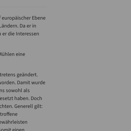
f europäischer Ebene
Ländern. Da er in
 er die Interessen
Mühlen eine
ttretens geändert.
 worden. Damit wurde
uns sowohl als
esetzt haben. Doch
ten. Generell gilt:
troffene
ewährleisten
 somit einen