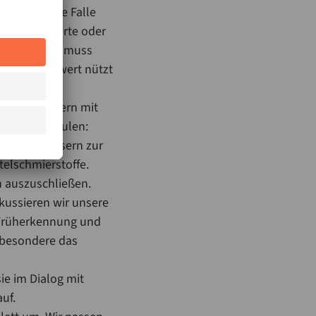
nicht in eine Falle
neue Grenzwerte oder
iert werden, muss
. Ein Grenzwert nützt
n
ismus, sondern mit
Kern drei Säulen:
n Farbauslesern zur
elschmierstoffe.
h auszuschließen.
kussieren wir unsere
r Früherkennung und
sbesondere das
sie im Dialog mit
uf.