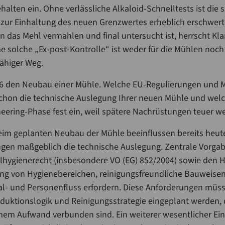
lten ein. Ohne verlässliche Alkaloid-Schnelltests ist die s
 zur Einhaltung des neuen Grenzwertes erheblich erschwer
nn das Mehl vermahlen und final untersucht ist, herrscht Kl
ne solche „Ex-post-Kontrolle“ ist weder für die Mühlen noch 
fähiger Weg.
6 den Neubau einer Mühle. Welche EU-Regulierungen und 
schon die technische Auslegung Ihrer neuen Mühle und wel
ineering-Phase fest ein, weil spätere Nachrüstungen teuer w
im geplanten Neubau der Mühle beeinflussen bereits heut
gen maßgeblich die technische Auslegung. Zentrale Vorgab
hygienerecht (insbesondere VO (EG) 852/2004) sowie den 
ung von Hygienebereichen, reinigungsfreundliche Bauweise
ial- und Personenfluss erfordern. Diese Anforderungen müsse
uktionslogik und Reinigungsstrategie eingeplant werden, 
m Aufwand verbunden sind. Ein weiterer wesentlicher Einfl