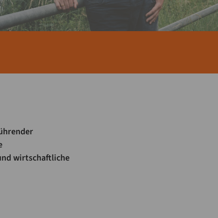
führender
e
nd wirtschaftliche