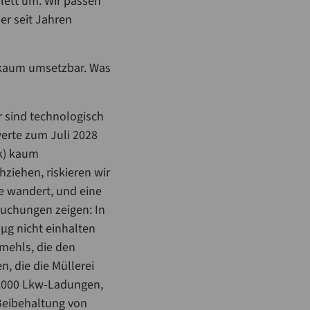
lett um. Wir passen
er seit Jahren
r kaum umsetzbar. Was
 sind technologisch
erte zum Juli 2028
ck) kaum
iehen, riskieren wir
e wandert, und eine
suchungen zeigen: In
µg nicht einhalten
mehls, die den
, die die Müllerei
48.000 Lkw-Ladungen,
 Beibehaltung von