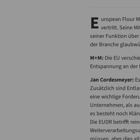
E
uropean Flour M
vertritt. Seine 
seiner Funktion über
der Branche glaubwür
M+M:
Die EU verschi
Entspannung an der 
Jan Cordesmeyer:
Es
Zusätzlich sind Ent
eine wichtige Forderu
Unternehmen, als au
es besteht noch Klär
Die EUDR betrifft rei
Weiterverarbeitungs
müssen, aber dies gil