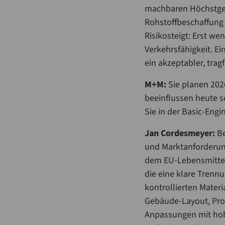
machbaren Höchstgeha
Rohstoffbeschaffung
Risikosteigt: Erst we
Verkehrsfähigkeit. Ei
ein akzeptabler, trag
M+M:
Sie planen 202
beeinflussen heute 
Sie in der Basic-Eng
Jan Cordesmeyer:
Be
und Marktanforderun
dem EU-Lebensmittel
die eine klare Trenn
kontrollierten Mater
Gebäude-Layout, Prod
Anpassungen mit hohe