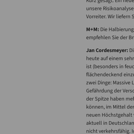
Kurz gesagt: Ein neu
unsere Risikoanalysen
Vorreiter. Wir liefern
M+M:
Die Halbierung
empfehlen Sie der B
Jan Cordesmeyer:
Di
heute auf einem sehr
ist (besonders in fe
flächendeckend einzu
zwei Dinge: Massive 
Gefährdung der Verso
der Spitze haben me
können, im Mittel de
neuen Höchstgehalt ve
aktuell in Deutschlan
nicht verkehrsfähig.