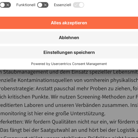
tel. Aber Sie sprechen einen wichtigen Punkt an: Wir dürfen 
ur noch „Analytik um der Analytik willen“ betreiben. Wenn 
wie aktuell bei MOAH oder anderen Kontaminanten) diskut
ikabilität und die Versorgungssicherheit mitgedacht werden
echnisch nicht beherrschbar ist oder die Verfügbarkeit vo
 gefährdet. Wir reagieren darauf nicht mit blindem Aktion
tem, das wir seit Jahren stetig verfeinern. Das umfasst im 
n: Wir investieren massiv in moderne Technik. Das reicht vo
um Staubmanagement und dem Einsatz spezieller Lebensmitt
otenzielle Kontaminationsquellen von vornherein physikalisc
obenstrategie: Anstatt pauschal mehr Proben zu ziehen, fo
lich kritischen Punkte. Wir nutzen Screening-Methoden zu
kreditierten Laboren und unseren Verbänden zusammen. In
monitoring ist hier eine große Unterstützung.
ferketten: Wir fordern Qualitäten nicht nur ein, wir fördern 
Das fängt bei der Saatgutwahl an und hört bei der Logistik a