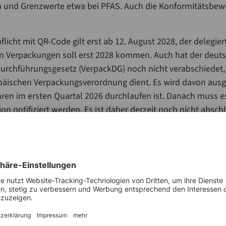
 und Grenzwerte etwa bei PFAS. Auch die Konformitätsbew
icht mit QR-Code gilt erst ab 12. August 2028, der delegier
on Verpackungen soll erst 2028 kommen. Auch hat der deut
rchführungsgesetz (VerpackDG) noch nicht verabschiedet, 
äischen Verpackungsverordnung dient. Es wird davon ausg
en im ersten Quartal 2026 durchlaufen ist. Danach muss e
 notifiziert werden. Es ist daher derzeit noch nicht absch
stellungen die Betriebe vornehmen müssen. Der VGMS ist h
 seine Mitglieder über den aktuellen Sachstand zu informier
glieder in den einzelnen Verfahren einzutreten.
eit gilt als der härteste Kern der Compliance. Wie gehen M
twa bei MOAH, um, ohne dass die Versorgungssicherheit le
 explodieren?
nächst einmal ist festzuhalten: Die Müllerei steht für hohe 