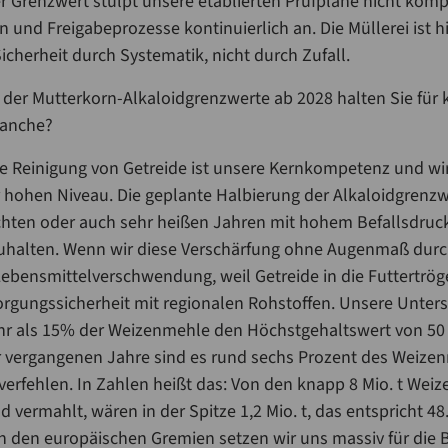
er Grenzwert stülpt unsere etablierten Prüfpläne nicht komp
 und Freigabeprozesse kontinuierlich an. Die Müllerei ist hi
 Sicherheit durch Systematik, nicht durch Zufall.
 der Mutterkorn-Alkaloidgrenzwerte ab 2028 halten Sie fü
ranche?
e Reinigung von Getreide ist unsere Kernkompetenz und wir
 hohen Niveau. Die geplante Halbierung der Alkaloidgrenzw
uchten oder auch sehr heißen Jahren mit hohem Befallsdru
halten. Wenn wir diese Verschärfung ohne Augenmaß durchz
Lebensmittelverschwendung, weil Getreide in die Futtertrög
rgungssicherheit mit regionalen Rohstoffen. Unsere Unter
hr als 15% der Weizenmehle den Höchstgehaltswert von 50 
r vergangenen Jahre sind es rund sechs Prozent des Weizen
rfehlen. In Zahlen heißt das: Von den knapp 8 Mio. t Weizen
d vermahlt, wären in der Spitze 1,2 Mio. t, das entspricht 
 In den europäischen Gremien setzen wir uns massiv für die