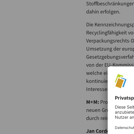
Stoffbeschränkungen
dahin erfolgen.
Die Kennzeichnungspﬂ
Recyclingfähigkeit v
Verpackungsrechts-Du
Umsetzung der europ
Gesetzgebungsverfahr
von der EU-Kommission
welche einzelnen Um
kontinuierlich dabei,
Interessen seiner Mit
M+M:
Produktsicherh
neuen Grenzwerten, e
durch reine Analytik
Jan Cordesmeyer:
Zu