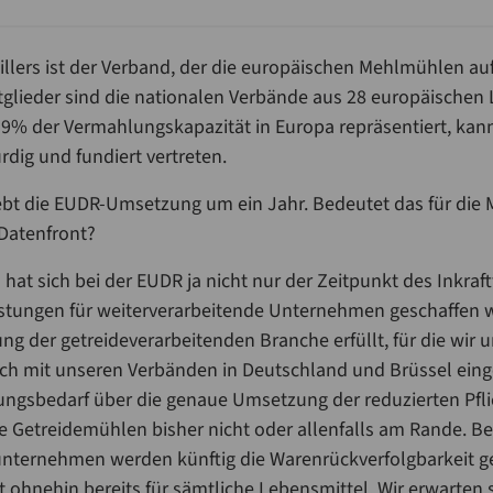
illers ist der Verband, der die europäischen Mehlmühlen au
Mitglieder sind die nationalen Verbände aus 28 europäischen 
 9% der Vermahlungskapazität in Europa repräsentiert, kann
dig und fundiert vertreten.
ebt die EUDR-Umsetzung um ein Jahr. Bedeutet das für die 
Datenfront?
 hat sich bei der EUDR ja nicht nur der Zeitpunkt des Inkraf
lastungen für weiterverarbeitende Unternehmen geschaffen
ng der getreideverarbeitenden Branche erfüllt, für die wir 
ch mit unseren Verbänden in Deutschland und Brüssel eing
ungsbedarf über die genaue Umsetzung der reduzierten Pflich
ne Getreidemühlen bisher nicht oder allenfalls am Rande. Be
unternehmen werden künftig die Warenrückverfolgbarkeit g
t ohnehin bereits für sämtliche Lebensmittel. Wir erwarten