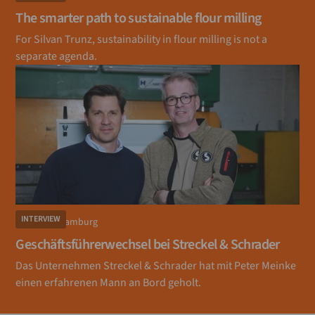
The smarter path to sustainable flour milling
For Silvan Trunz, sustainability in flour milling is not a
separate agenda.
INTERVIEW
Hamburg
MÜHLE
Geschäftsführerwechsel bei Streckel & Schrader
Das Unternehmen Streckel & Schrader hat mit Peter Meinke
einen erfahrenen Mann an Bord geholt.