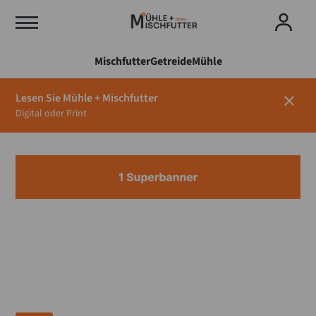
Mischfutter
Getreide
Mühle
Lesen Sie Mühle + Mischfutter
Digital oder Print