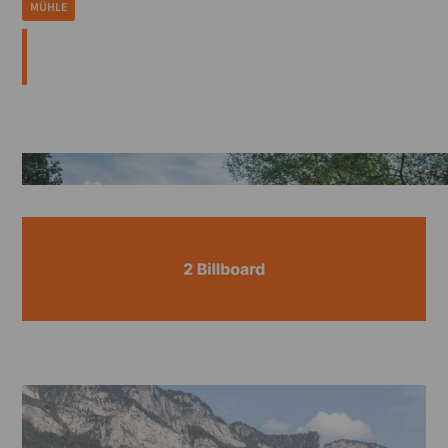
Sachsen
MÜHLE
Bundesminister Alois Rainer
besucht Rolle Mühle im Erzgebirge
Bundesminister Alois Rainer hat am 13. Juli 2026 die C. F.
Rolle GmbH Mühle in Grünhainichen besucht.